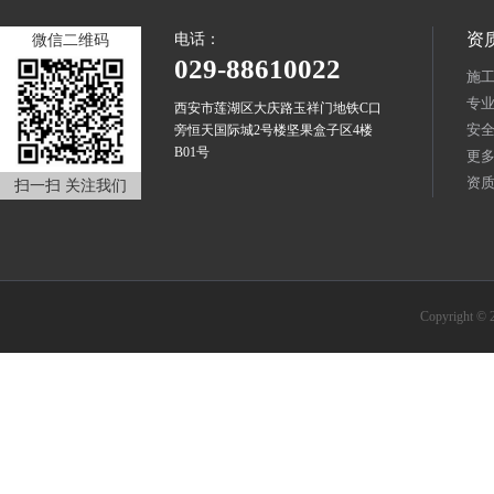
资
电话：
微信二维码
029-88610022
施
专
西安市莲湖区大庆路玉祥门地铁C口
安
旁恒天国际城2号楼坚果盒子区4楼
B01号
更
资
扫一扫 关注我们
Copyrigh